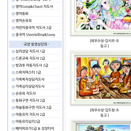
영어Song&Chant 지도사
영어동화
영어손유희
어린이중국어 지도사 2급
중국어 Storytelling&Song
[최우수상-김시우-초
- 교양 동영상강좌 -
등고 ]
심리상담 지도사 1급
드론교육 지도사 2급
방과후 아동지도사 2급
스피치마스터 1급
가족복지상담지도사
가족심리상담지도사
손유희 지도사
동화구연 지도사 2급
마술동화구연 지도사 2급
[최우수상-김도현-초
아동요리 지도사 2급
등고 ]
아동요리심리2급
베이비요가2급 & 성장터치