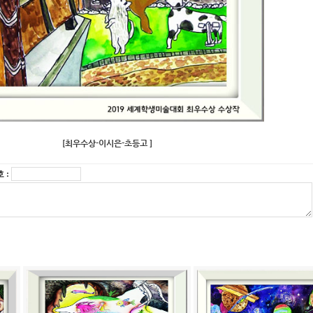
[최우수상-이시은-초등고 ]
 :