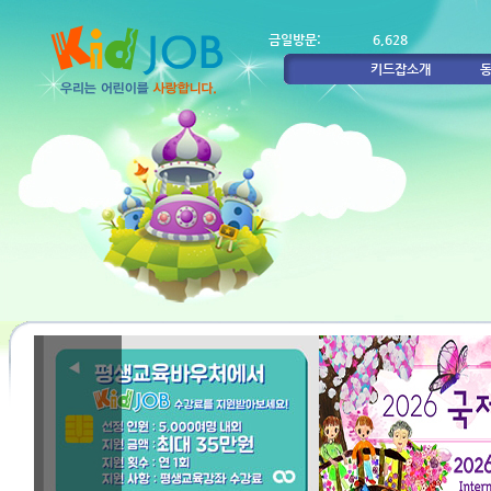
금일방문:
6,628
키드잡소개