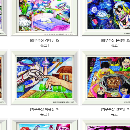
[최우수상-김아린-초
[최우수상-윤성현-초
등고 ]
등고 ]
[최우수상-이유림-초
[최우수상-전호연-초
등고 ]
등고 ]