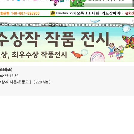
1
2
3
4
(kidjob)
04-25 13:50
우수상-이시은-초등고 ]
220
(
hits )