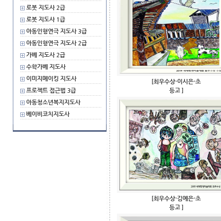
로봇 지도사 2급
로봇 지도사 1급
아동인형연극 지도사 3급
아동인형연극 지도사 2급
가베 지도사 2급
수학가베 지도사
이미지메이킹 지도사
[최우수상-이시은-초
프로젝트 접근법 3급
등고 ]
아동청소년복지지도사
베이비코치지도사
[최우수상-김예은-초
등고 ]