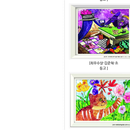
[최우수상-김준혁-초
등고 ]