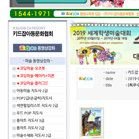
- 미술 동영상강좌 -
★코딩미술-오조봇
·
name
:
키드잡
★코딩미술-메이키+이론
·
date
:
2019-
★코딩미술-플러그드
·
title
: [최
아동미술 지도사 2급
POP2급(손글씨)지도사
색연필일러스트 지도사 2급
우드 POP 지도사
폼아트 지도사 3급
폼아트 지도사 2급
미술수채화 지도사 2급