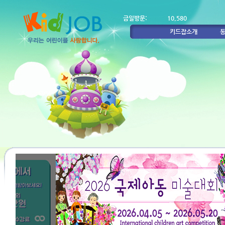
금일방문:
10,580
키드잡소개