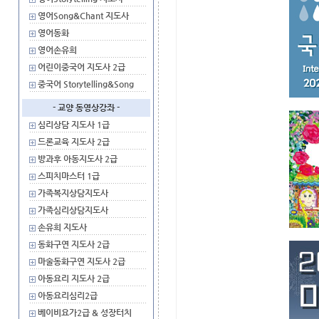
영어Song&Chant 지도사
영어동화
영어손유희
어린이중국어 지도사 2급
중국어 Storytelling&Song
- 교양 동영상강좌 -
심리상담 지도사 1급
드론교육 지도사 2급
방과후 아동지도사 2급
스피치마스터 1급
가족복지상담지도사
가족심리상담지도사
손유희 지도사
동화구연 지도사 2급
마술동화구연 지도사 2급
아동요리 지도사 2급
아동요리심리2급
베이비요가2급 & 성장터치