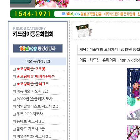
제목 :
|
2019년 06월
미술대회 보러가기
이름
키드잡
|
홈페이지
http://kidjo
:
:
- 미술 동영상강좌 -
★코딩미술-오조봇
★코딩미술-메이키+이론
★코딩미술-플러그드
아동미술 지도사 2급
POP2급(손글씨)지도사
색연필일러스트 지도사 2급
우드 POP 지도사
폼아트 지도사 3급
폼아트 지도사 2급
미술수채화 지도사 2급