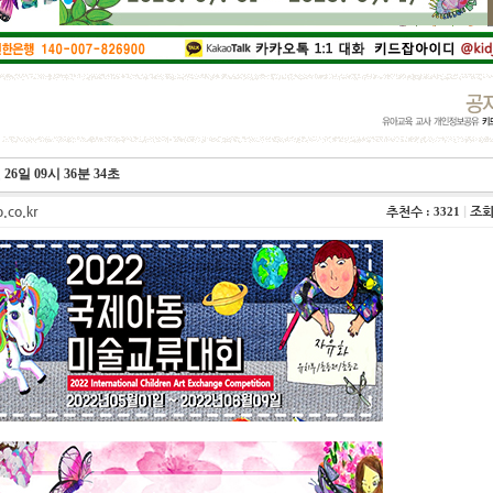
1
2
3
4
 26일 09시 36분 34초
b.co.kr
추천수
|
조
: 3321