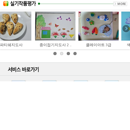
종이접기지도사 2 ..
클레이아트 3급
색연필일러스트 ..