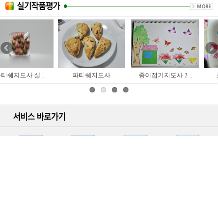
사
종이접기지도사 2 ..
클레이아트 3급
색연필일러스트 