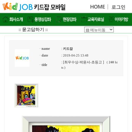
:: 묻고답하기 ::
·
name
:
키드잡
·
date
:
2019-04-25 13:48
: [최우수상-박윤서-초등고 ]
(
240
hi
·
title
ts )