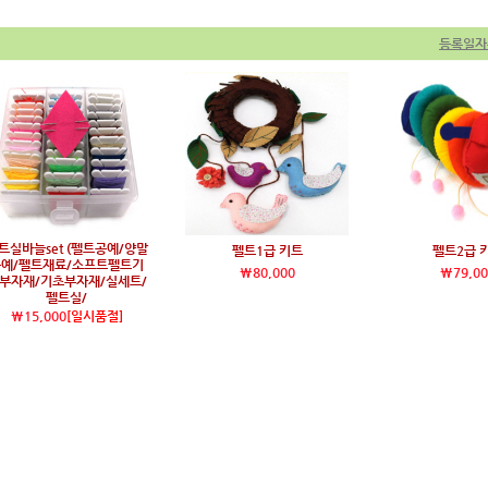
등록일자
트실바늘set (펠트공예/양말
펠트1급 키트
펠트2급 
공예/펠트재료/소프트펠트기
\80,000
\79,00
부자재/기초부자재/실세트/
펠트실/
\15,000
[일시품절]