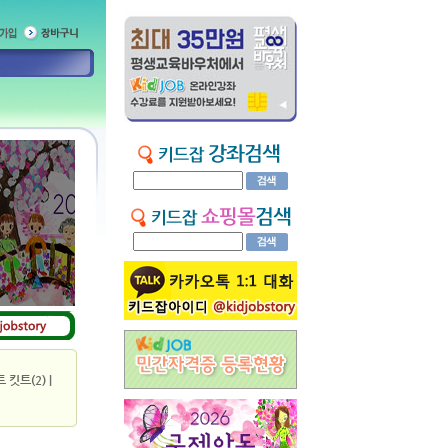
 킷트(2)
|