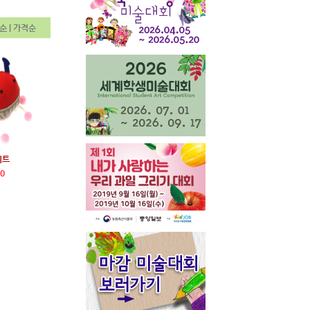
순
|
가격순
키트
0