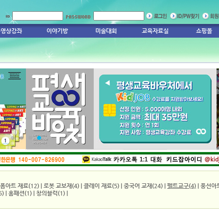
동영상강좌
이야기방
미술대회
교육자료실
쇼핑몰
1
2
3
4
폼아트 재료(12)
|
로봇 교보재(4)
|
클레이 재료(5)
|
중국어 교재(24)
|
펠트교구(4)
|
풍선아트
)
|
홈패션(1)
|
창의블럭(1)
|