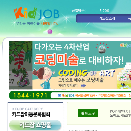
금일방문:
5,206
키드잡소개
POP 재료(7)
|
펠트교구
도예토 재료(35