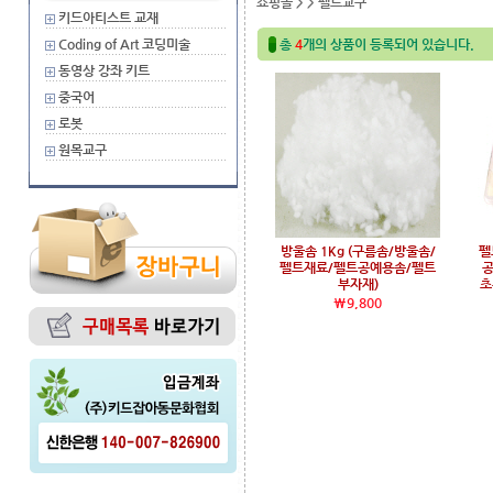
쇼핑몰
>
> 펠트교구
키드아티스트 교재
Coding of Art 코딩미술
총
4
개의 상품이 등록되어 있습니다.
동영상 강좌 키트
중국어
로봇
원목교구
방울솜 1Kg (구름솜/방울솜/
펠
펠트재료/펠트공예용솜/펠트
부자재)
초
\9,800