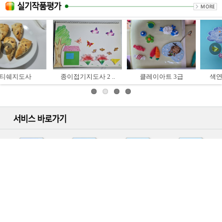
종이접기지도사 2 ..
클레이아트 3급
색연필일러스트 ..