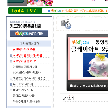
- 미술 동영상강좌 -
★코딩미술-오조봇
★코딩미술-메이키+이론
★코딩미술-플러그드
아동미술 지도사 2급
POP2급(손글씨)지도사
색연필일러스트 지도사 2급
우드 POP 지도사
클레이아트 2급 (자격증과정)
폼아트 지도사 3급
폼아트 지도사 2급
미술수채화 지도사 2급