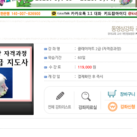
1
2
3
4
강 좌 명
:
클레이아트 2급 (자격증과정)
학습기간
:
60일
수 강 료
:
119,000
원
개 강 일
:
결제확인 후 즉시