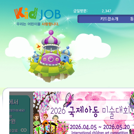
금일방문:
2,347
키드잡소개
동