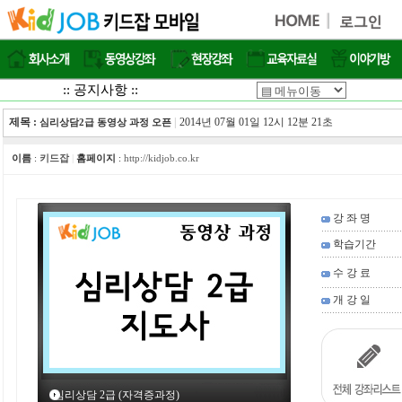
:: 공지사항 ::
제목 :
|
2014년 07월 01일 12시 12분 21초
심리상담2급 동영상 과정 오픈
이름
:
키드잡
|
홈페이지
:
http://kidjob.co.kr
강 좌 명
학습기간
수 강 료
개 강 일
심리상담 2급 (자격증과정)