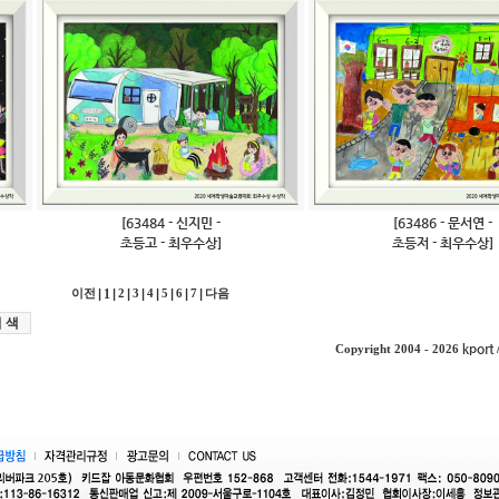
[63484 - 신지민 -
[63486 - 문서연 -
초등고 - 최우수상]
초등저 - 최우수상]
|
1
|
|
|
|
|
|
|
이전
2
3
4
5
6
7
다음
kport
Copyright 2004 - 2026