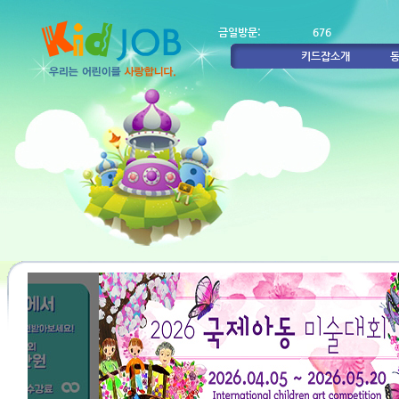
금일방문:
676
키드잡소개