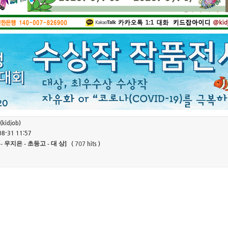
1
2
3
4
(kidjob)
08-31 11:57
28 - 우지은 - 초등고 - 대 상]
707
(
hits )