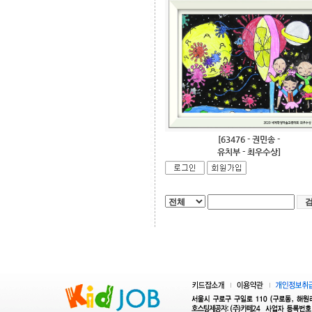
[63476 - 권민송 -
유치부 - 최우수상]