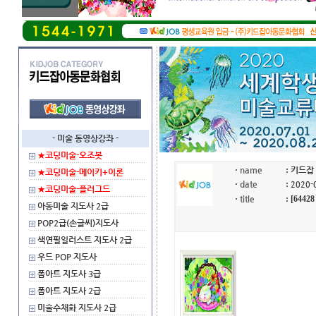
- 미술 동영상강좌 -
★코딩미술-오조봇
·
name
:
키드잡
★코딩미술-메이키+이론
·
date
:
2020-
★코딩미술-플러그드
·
title
: [644
아동미술 지도사 2급
POP2급(손글씨)지도사
색연필일러스트 지도사 2급
우드 POP 지도사
폼아트 지도사 3급
폼아트 지도사 2급
미술수채화 지도사 2급