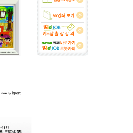
kport
/ skin by