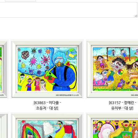
[63863 - 이다율 -
[63157 - 정예린 -
초등저 - 대 상]
유치부 - 대 상]