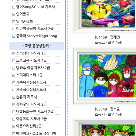
영어Song&Chant 지도사
영어동화
영어손유희
어린이중국어 지도사 2급
중국어 Storytelling&Song
[64468 - 김재인 -
초등고 - 최우수상]
- 교양 동영상강좌 -
심리상담 지도사 1급
드론교육 지도사 2급
방과후 아동지도사 2급
스피치마스터 1급
가족복지상담지도사
가족심리상담지도사
손유희 지도사
동화구연 지도사 2급
[63348 - 정소율 -
마술동화구연 지도사 2급
초등저 - 최우수상]
아동요리 지도사 2급
아동요리심리2급
베이비요가2급 & 성장터치