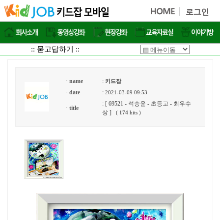
:: 묻고답하기 ::
·
name
:
키드잡
·
date
:
2021-03-09 09:53
: [ 69521 - 석승윤 - 초등고 - 최우수
·
title
상 ]
(
174
hits )