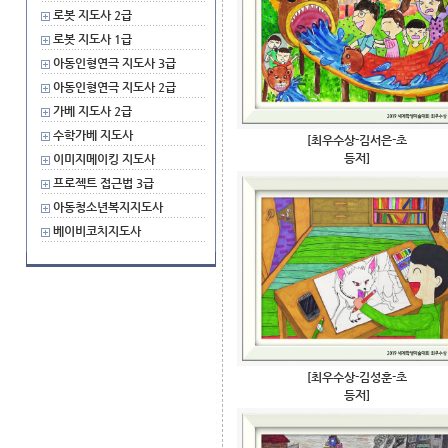
로봇 지도사 2급
로봇 지도사 1급
아동인형연극 지도사 3급
아동인형연극 지도사 2급
가베 지도사 2급
수학가베 지도사
[최우수상-김서은-초
등저]
이미지메이킹 지도사
프로젝트 접근법 3급
아동청소년복지지도사
베이비코치지도사
[최우수상-김성훈-초
등저]