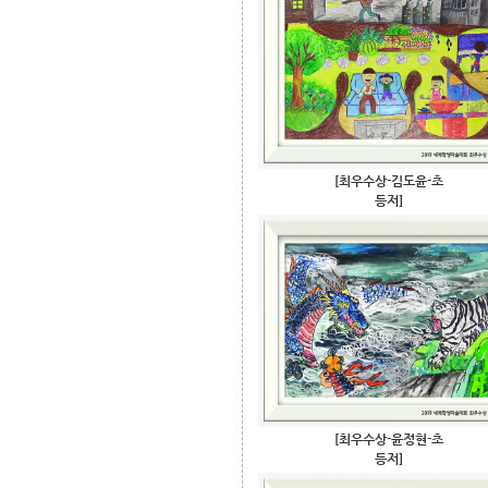
[최우수상-김도윤-초
등저]
[최우수상-윤정현-초
등저]