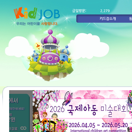
금일방문:
2,279
키드잡소개