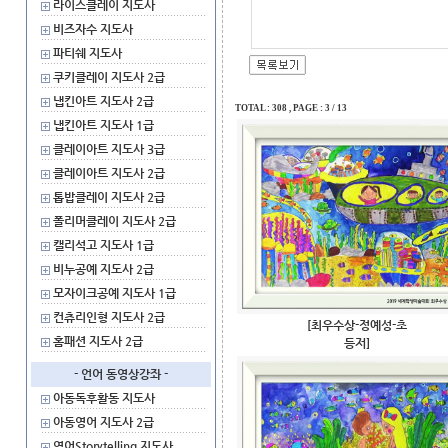
라이스클레이 지도사
비즈자수 지도사
파티쉐 지도사
쿠키클레이 지도사 2급
냅킨아트 지도사 2급
TOTAL : 308 , PAGE : 3 / 13
냅킨아트 지도사 1급
클레이아트 지도사 3급
클레이아트 지도사 2급
톱밥클레이 지도사 2급
폴리머클레이 지도사 2급
캘리석고 지도사 1급
비누공예 지도사 2급
모자이크공예 지도사 1급
컨츄리인형 지도사 2급
[최우수상-정예성-초
홈패션 지도사 2급
등저]
- 언어 동영상강좌 -
아동독후활동 지도사
아동영어 지도사 2급
영어Storytelling 지도사