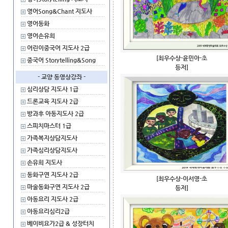
영어Song&Chant 지도사
영어동화
영어손유희
어린이중국어 지도사 2급
[최우수상-윤민아-초
중국어 Storytelling&Song
등저]
- 교양 동영상강좌 -
심리상담 지도사 1급
드론교육 지도사 2급
방과후 아동지도사 2급
스피치마스터 1급
가족복지상담지도사
가족심리상담지도사
손유희 지도사
동화구연 지도사 2급
[최우수상-이서영-초
마술동화구연 지도사 2급
등저]
아동요리 지도사 2급
아동요리심리2급
베이비요가2급 & 성장터치