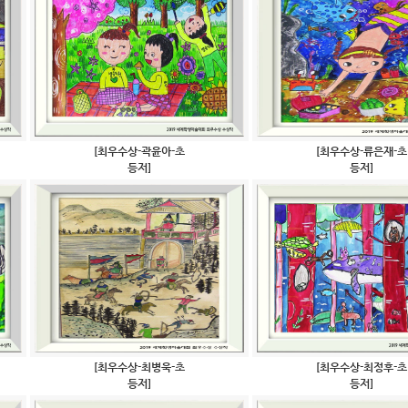
[최우수상-곽윤아-초
[최우수상-류은재-초
등저]
등저]
[최우수상-최병욱-초
[최우수상-최정후-초
등저]
등저]