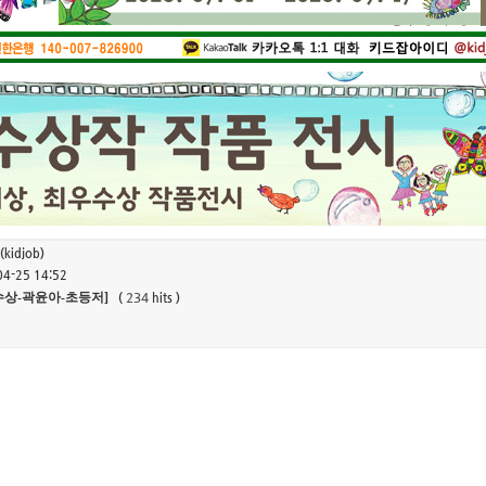
1
2
3
4
(kidjob)
04-25 14:52
우수상-곽윤아-초등저]
234
(
hits )