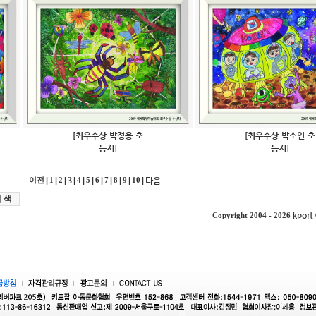
[최우수상-박정용-초
[최우수상-박소연-초
등저]
등저]
|
|
|
3
|
|
|
|
|
|
|
|
다음
이전
1
2
4
5
6
7
8
9
10
kport
Copyright 2004 - 2026