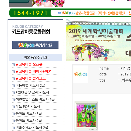
- 미술 동영상강좌 -
★코딩미술-오조봇
·
name
:
키드잡
★코딩미술-메이키+이론
·
date
:
2019-
★코딩미술-플러그드
·
title
: [최
아동미술 지도사 2급
POP2급(손글씨)지도사
색연필일러스트 지도사 2급
우드 POP 지도사
폼아트 지도사 3급
폼아트 지도사 2급
미술수채화 지도사 2급