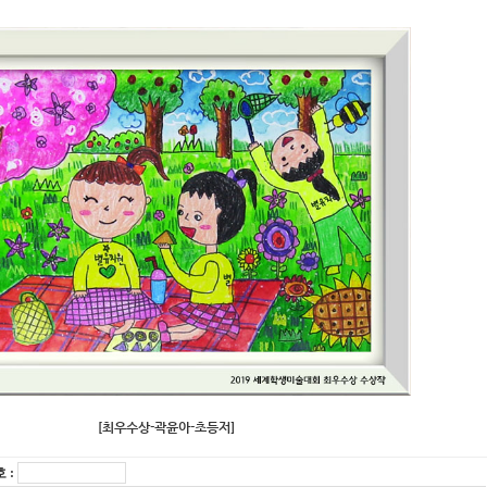
[최우수상-곽윤아-초등저]
 :