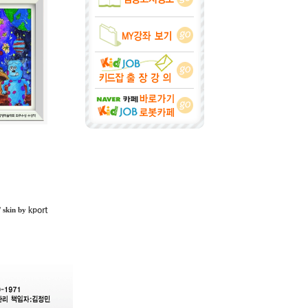
kport
/ skin by