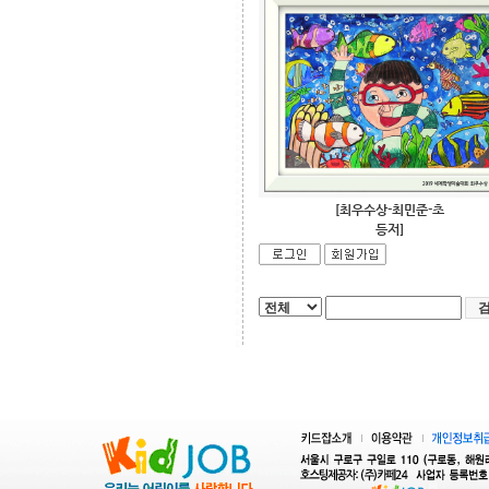
[최우수상-최민준-초
등저]