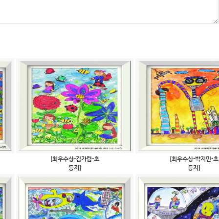
[최우수상-김가람-초
[최우수상-박지민-초
등저]
등저]