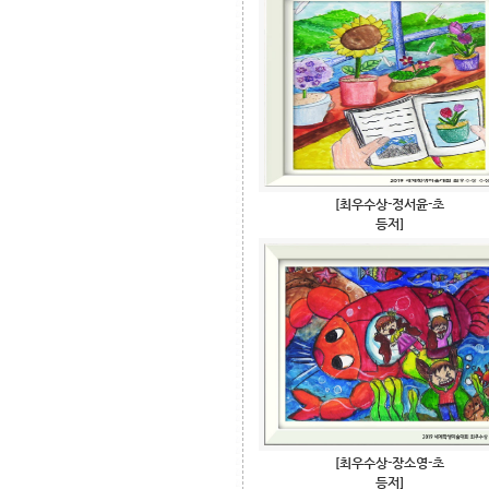
[최우수상-정서윤-초
등저]
[최우수상-장소영-초
등저]