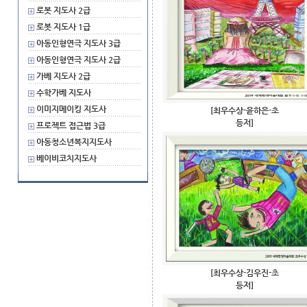
로봇 지도사 2급
로봇 지도사 1급
아동인형연극 지도사 3급
아동인형연극 지도사 2급
가베 지도사 2급
수학가베 지도사
이미지메이킹 지도사
[최우수상-윤하은-초
등저]
프로젝트 접근법 3급
아동청소년복지지도사
베이비코치지도사
[최우수상-김우진-초
등저]