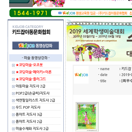
- 미술 동영상강좌 -
★코딩미술-오조봇
·
name
:
키드잡
★코딩미술-메이키+이론
·
date
:
2019-
★코딩미술-플러그드
·
title
: [최
아동미술 지도사 2급
POP2급(손글씨)지도사
색연필일러스트 지도사 2급
우드 POP 지도사
폼아트 지도사 3급
폼아트 지도사 2급
미술수채화 지도사 2급