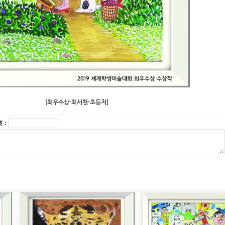
[최우수상-최서현-초등저]
 :