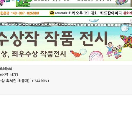
1
2
3
4
(kidjob)
04-25 14:33
우수상-최서현-초등저]
244
(
hits )