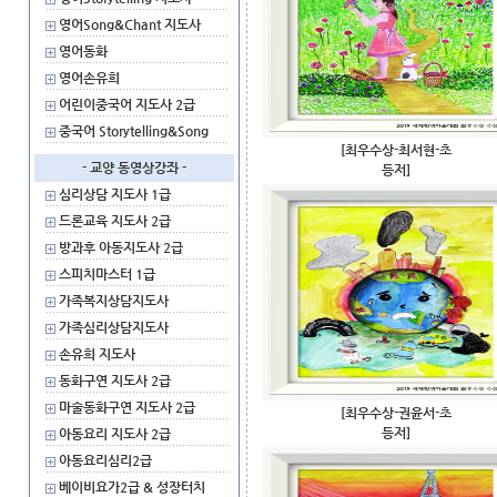
영어Song&Chant 지도사
영어동화
영어손유희
어린이중국어 지도사 2급
중국어 Storytelling&Song
[최우수상-최서현-초
- 교양 동영상강좌 -
등저]
심리상담 지도사 1급
드론교육 지도사 2급
방과후 아동지도사 2급
스피치마스터 1급
가족복지상담지도사
가족심리상담지도사
손유희 지도사
동화구연 지도사 2급
마술동화구연 지도사 2급
[최우수상-권윤서-초
등저]
아동요리 지도사 2급
아동요리심리2급
베이비요가2급 & 성장터치