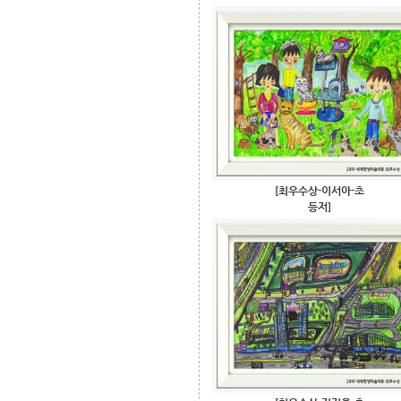
[최우수상-이서아-초
등저]