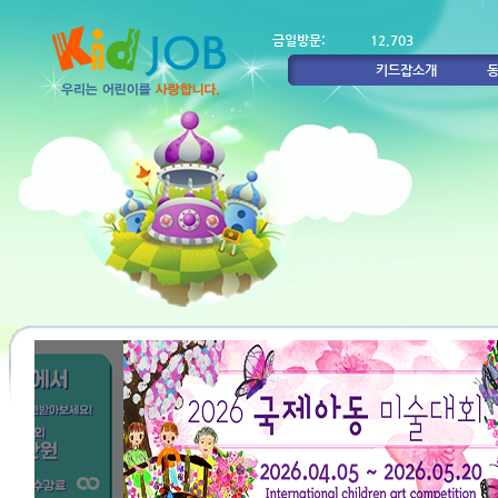
금일방문:
12,703
키드잡소개