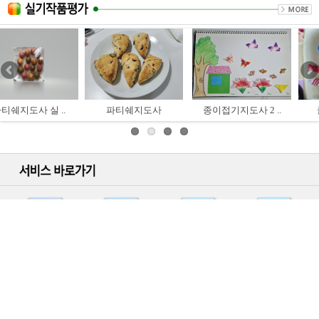
사
종이접기지도사 2 ..
클레이아트 3급
색연필일러스트 