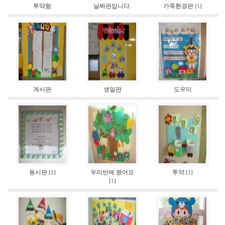
투약함
날짜판입니다.
가족환경판
[
1
]
게시판
생일판
도우미
동시판
우리반에 왔어요
투약
[
1
]
[
1
]
[
1
]