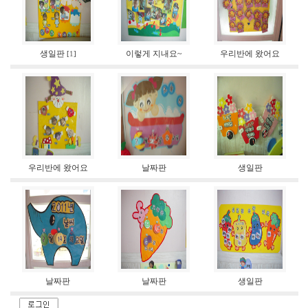
생일판
이렇게 지내요~
우리반에 왔어요
[
1
]
우리반에 왔어요
날짜판
생일판
날짜판
날짜판
생일판