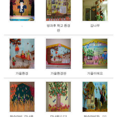
.
방과후 학교 환경
감나무
판
가을환경
가을환경판
가을이에요
허수아비, 감나무,
감나무^^
허수아비와...
[
2
]
[
1
]