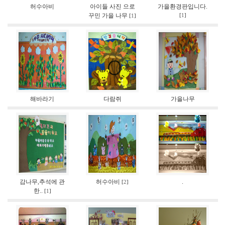
허수아비
아이들 사진 으로
가을환경판입니다.
꾸민 가을 나무
[
1
]
[
1
]
해바라기
다람쥐
가을나무
감나무,추석에 관
허수아비
.
[
2
]
한..
[
1
]