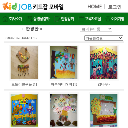
:: 환경판 ::
TOTAL : 555 , PAGE : 1 / 16
도토리친구들
허수아비와 벼
감나무~
[
1
]
[
1
]