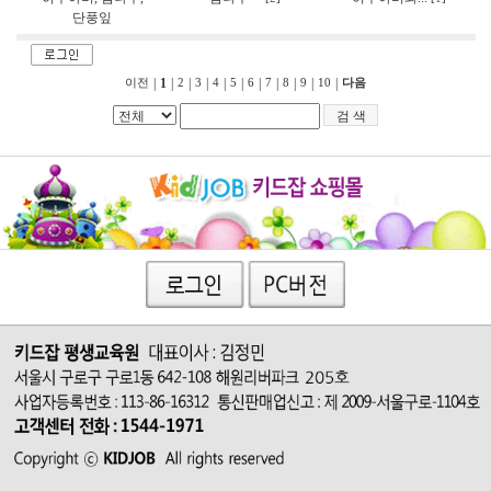
단풍잎
|
1
|
|
|
|
|
|
|
|
|
|
이전
2
3
4
5
6
7
8
9
10
다음