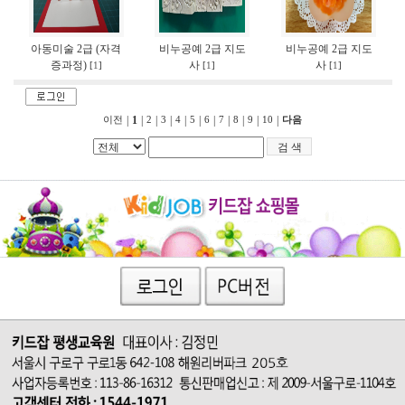
아동미술 2급 (자격
비누공예 2급 지도
비누공예 2급 지도
증과정)
사
사
[
1
]
[
1
]
[
1
]
|
1
|
|
|
|
|
|
|
|
|
|
이전
2
3
4
5
6
7
8
9
10
다음