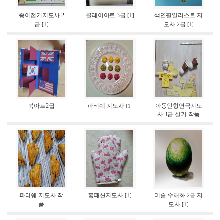
종이접기지도사 2
클레이아트 3급
색연필일러스트 지
[
1
]
급
도사 2급
[
1
]
[
1
]
북아트2급
파티쉐 지도사
아동인형연극지도
[
1
]
사 3급 실기 작품
파티쉐 지도사 작
홈패션지도사
미술 수채화 2급 지
[
1
]
품
도사
[
1
]