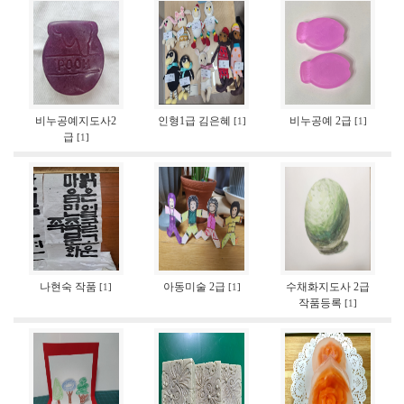
비누공예지도사2
인형1급 김은혜
비누공예 2급
[
1
]
[
1
]
급
[
1
]
나현숙 작품
아동미술 2급
수채화지도사 2급
[
1
]
[
1
]
작품등록
[
1
]