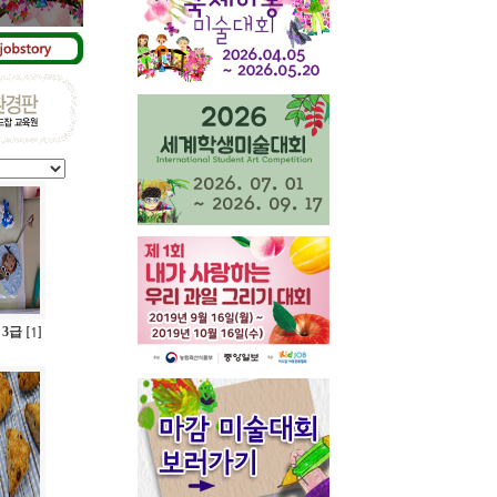
 3급
1
[
]