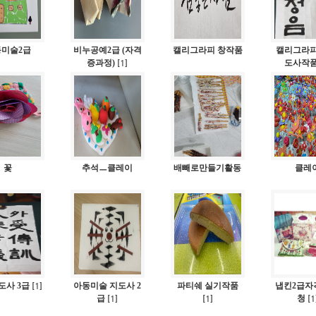
미술2급
비누공예2급 (자격
캘리그라피 창작품
캘리그라피
증과정)
1
도사작
[
]
꽃
추석ㅡ클레이
배빼로만들기활동
클레
도사 3급
1
아동미술 지도사 2
파티쉐 실기작품
냅킨2급자
[
]
급
1
1
청
1
[
]
[
]
[