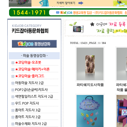
TOTAL : 13421 , PAGE : 1 / 384
- 미술 동영상강좌 -
★코딩미술-오조봇
★코딩미술-메이키+이론
★코딩미술-플러그드
아동미술 지도사 2급
파티쉐지도사작품
파티쉐
POP2급(손글씨)지도사
작품 
색연필일러스트 지도사 2급
우드 POP 지도사
폼아트 지도사 3급
폼아트 지도사 2급
미술수채화 지도사 2급