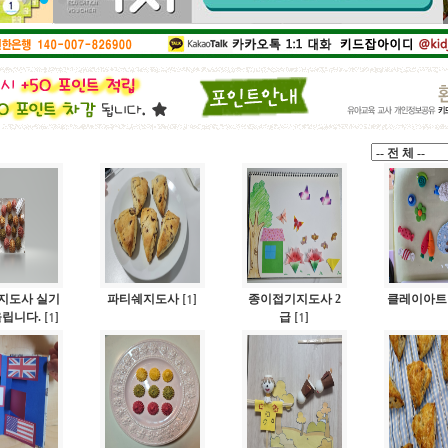
1
2
3
4
지도사 실기
파티쉐지도사
1
종이접기지도사 2
클레이아트
[
]
올립니다.
1
급
1
[
]
[
]