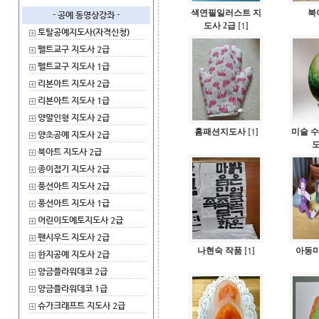
색연필일러스트 지
북
- 공예 동영상강좌 -
도사 2급
1
[
]
토탈공예지도사(자격신청)
펠트교구 지도사 2급
펠트교구 지도사 1급
리본아트 지도사 2급
리본아트 지도사 1급
양말인형 지도사 2급
홈패션지도사
1
미술 수
[
]
양초공예 지도사 2급
북아트 지도사 2급
종이접기 지도사 2급
풍선아트 지도사 2급
풍선아트 지도사 1급
어린이도예토지도사 2급
팬시우드 지도사 2급
나현숙 작품
1
아동미
[
]
한지공예 지도사 2급
앙금플라워데코 2급
앙금플라워데코 1급
슈가크래프트 지도사 2급