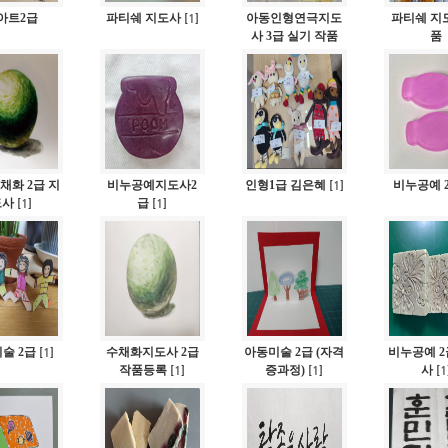
아트2급
파티쉐 지도사
1
아동인형연극지도
파티쉐 지
[
]
사 3급 실기 작품
품
채화 2급 지
비누공예지도사2
인형1급 김은혜
1
비누공예 
[
]
도사
1
급
1
[
]
[
]
술 2급
1
수채화지도사 2급
아동미술 2급 (자격
비누공예 2
[
]
작품등록
1
증과정)
1
사
1
[
]
[
]
[