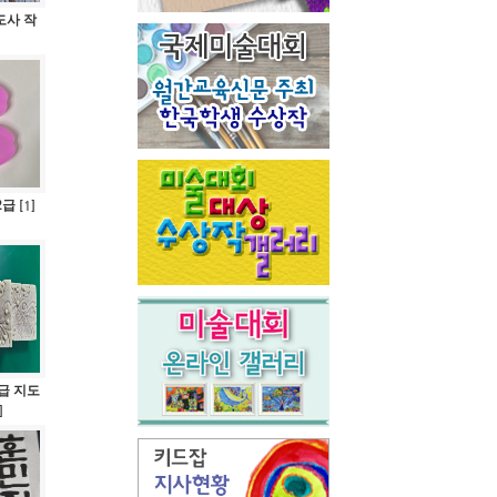
도사 작
2급
1
[
]
급 지도
]