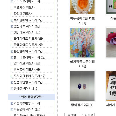
라이스클레이 지도사
비즈자수 지도사
파티쉐 지도사
비누공예 2급 지도
아동
쿠키클레이 지도사 2급
사
1
[
]
냅킨아트 지도사 2급
냅킨아트 지도사 1급
클레이아트 지도사 3급
클레이아트 지도사 2급
톱밥클레이 지도사 2급
폴리머클레이 지도사 2급
실기작품ㅡ종이접
캘리석고 지도사 1급
기2급
비누공예 지도사 2급
모자이크공예 지도사 1급
컨츄리인형 지도사 2급
홈패션 지도사 2급
- 언어 동영상강좌 -
아동독후활동 지도사
종이접기 2급
1
서예지
[
]
아동영어 지도사 2급
영어Storytelling 지도사