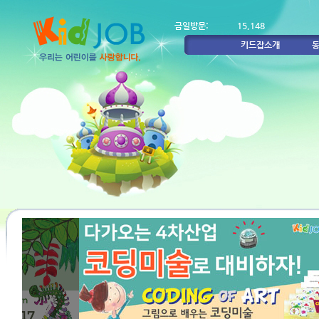
금일방문:
15,148
키드잡소개