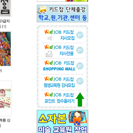
3급지
품
1
[
]
이
격증 신
]