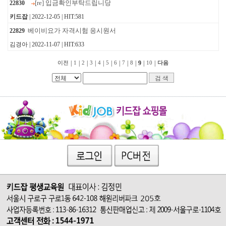
[re] 입금확인부탁드립니당
22830
키드잡
| 2022-12-05 | HIT:581
베이비요가 자격시험 응시원서
22829
김경아 | 2022-11-07 | HIT:633
|
|
|
|
|
|
|
|
|
9
|
|
이전
1
2
3
4
5
6
7
8
10
다음