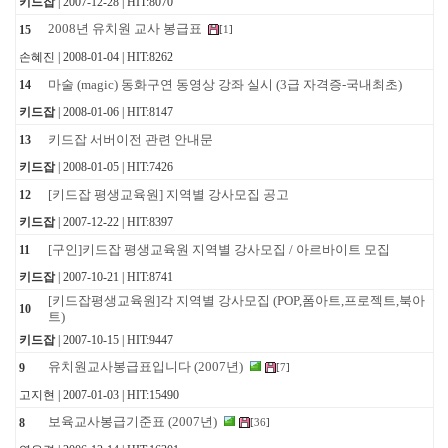
키드잡
| 2007-12-28 | HIT:8070
2008년 유치원 교사 봉급표
15
[
1
]
손혜진 | 2008-01-04 | HIT:8262
마술 (magic) 동화구연 동영상 강좌 실시 (3급 자격증-국내최초)
14
키드잡
| 2008-01-06 | HIT:8147
키드잡 서버이전 관련 안내문
13
키드잡
| 2008-01-05 | HIT:7426
[키드잡 평생교육원] 지역별 강사모집 공고
12
키드잡
| 2007-12-22 | HIT:8397
[구인]키드잡 평생교육원 지역별 강사모집 / 아르바이트 모집
11
키드잡
| 2007-10-21 | HIT:8741
[키드잡평생교육원]각 지역별 강사모집 (POP,폼아트,프로젝트,북아
10
트)
키드잡
| 2007-10-15 | HIT:9447
유치원교사봉급표입니다 (2007년)
9
[
7
]
고지현 | 2007-01-03 | HIT:15490
보육교사봉급기준표 (2007년)
8
[
36
]