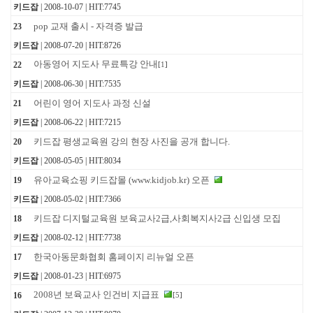
키드잡
| 2008-10-07 | HIT:7745
pop 교재 출시 - 자격증 발급
23
키드잡
| 2008-07-20 | HIT:8726
아동영어 지도사 무료특강 안내
22
[
1
]
키드잡
| 2008-06-30 | HIT:7535
어린이 영어 지도사 과정 신설
21
키드잡
| 2008-06-22 | HIT:7215
키드잡 평생교육원 강의 현장 사진을 공개 합니다.
20
키드잡
| 2008-05-05 | HIT:8034
유아교육쇼핑 키드잡몰 (www.kidjob.kr) 오픈
19
키드잡
| 2008-05-02 | HIT:7366
키드잡 디지털교육원 보육교사2급,사회복지사2급 신입생 모집
18
키드잡
| 2008-02-12 | HIT:7738
한국아동문화협회 홈페이지 리뉴얼 오픈
17
키드잡
| 2008-01-23 | HIT:6975
2008년 보육교사 인건비 지급표
16
[
5
]