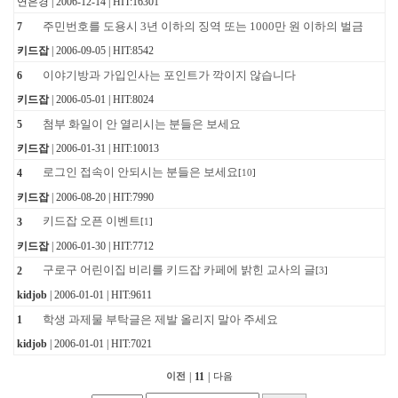
연은경 | 2006-12-14 | HIT:16301
주민번호를 도용시 3년 이하의 징역 또는 1000만 원 이하의 벌금
7
키드잡
| 2006-09-05 | HIT:8542
이야기방과 가입인사는 포인트가 깍이지 않습니다
6
키드잡
| 2006-05-01 | HIT:8024
첨부 화일이 안 열리시는 분들은 보세요
5
키드잡
| 2006-01-31 | HIT:10013
로그인 접속이 안되시는 분들은 보세요
4
[
10
]
키드잡
| 2006-08-20 | HIT:7990
키드잡 오픈 이벤트
3
[
1
]
키드잡
| 2006-01-30 | HIT:7712
구로구 어린이집 비리를 키드잡 카페에 밝힌 교사의 글
2
[
3
]
kidjob
| 2006-01-01 | HIT:9611
학생 과제물 부탁글은 제발 올리지 말아 주세요
1
kidjob
| 2006-01-01 | HIT:7021
|
11
|
이전
다음