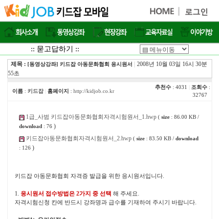
:: 묻고답하기 ::
제목 :
|
2008년 10월 03일 16시 30분
[동영상강좌] 키드잡 아동문화협회 응시원서
55초
추천수
: 4031
|
조회수
:
이름
:
키드잡
|
홈페이지
:
http://kidjob.co.kr
32767
1급_사범 키드잡아동문화협회자격시험원서_1.hwp
(
size
: 86.00 KB /
)
download
: 76
키드잡아동문화협회자격시험원서_2.hwp
(
size
: 83.50 KB /
download
)
: 126
키드잡 아동문화협회 자격증 발급을 위한 응시원서입니다.
1.
응시원서 접수방법은 2가지 중 선택
해 주세요.
자격시험신청 칸에 반드시 강좌명과 급수를 기재하여 주시기 바랍니다.