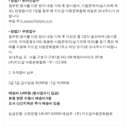
▪ 방법1> 온라인접수
첨부된 원서를 다운 받아 내용 기재 후 응시원서, 시험문제지(실기과목 제
외), 반명함사진 1장을 첨부 해 키드잡 아동문화협회 메일로 보내주시기 바
랍니다.
메일 주소
master@kidjob.co.kr
▪ 방법2> 우편접수
첨부된 원서를 다운 받아 내용 기재 후 사진은 총 2장이 필요하며 (응시원
서1매, 자격증용도1매) 동봉된 시험문제지(실기과목 제외)를 등기 혹은 택
배를 이용해 키드잡 아동문화협회 (주소 하단 표기)로 보내주시기 바랍니
다.
보내주실 곳 : 서울 구로구 구로1동 642-108 해원리버파크 205호
(주)키드잡 아동문화협회 <우> 152-868
2. 자격증비 납부
2급 3급 급수없음 49,000원 / 1급 59,000원
배송비 4,000원 (원서접수시 입금)
본원 방문 수령시 배송비 0원
도서 산간지역은 추가 배송비 있음
입금은행: 신한은행 140-007-826900 예금주 : (주) 키드잡아동문화협회