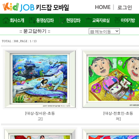
:: 묻고답하기 ::
TOTAL : 308 , PAGE : 1 / 13
[대상-장서은-초등
[대상-전호인-초등
고]
저]