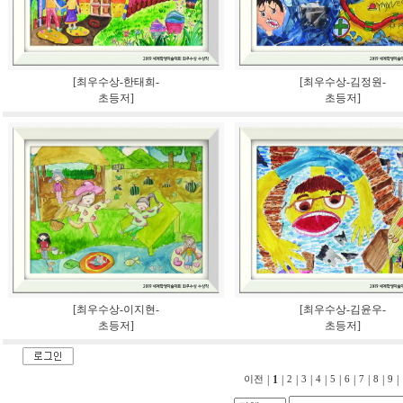
[최우수상-한태희-
[최우수상-김정원-
초등저]
초등저]
[최우수상-이지현-
[최우수상-김윤우-
초등저]
초등저]
|
1
|
|
|
|
|
|
|
|
|
이전
2
3
4
5
6
7
8
9