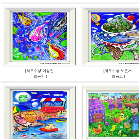
[최우수상-이성현-
[최우수상-노윤서-
초등저 ]
초등고 ]