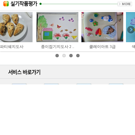
종이접기지도사 2 ..
클레이아트 3급
색연필일러스트 ..