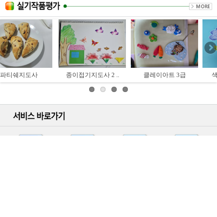
종이접기지도사 2 ..
클레이아트 3급
색연필일러스트 ..