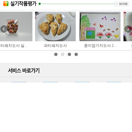
사
종이접기지도사 2 ..
클레이아트 3급
색연필일러스트 