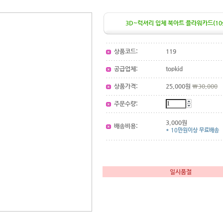
3D~럭셔리 입체 북아트 플라워카드(10s
상품코드:
119
공급업체:
topkid
상품가격:
25,000원
\30,000
주문수량:
3,000원
배송비용:
* 10만원이상 무료배송
일시품절