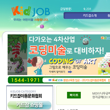
금일방문:
9,231
키드잡소개
MDF/나무공예
북아트
한지공예(3)
|