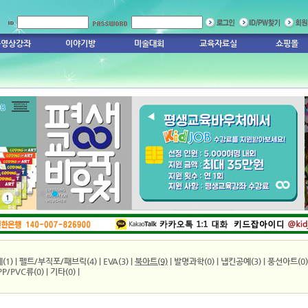
동영상강좌
이야기방
미술대회
교육자료실
쇼핑몰
1
2
3
4
(1)
|
펠트/부직포/패브릭(4)
|
EVA(3)
|
북아트(9)
|
발명과학(0)
|
냅킨공예(3)
|
풍선아트(0)
PP/PVC류(0)
|
기타(0)
|