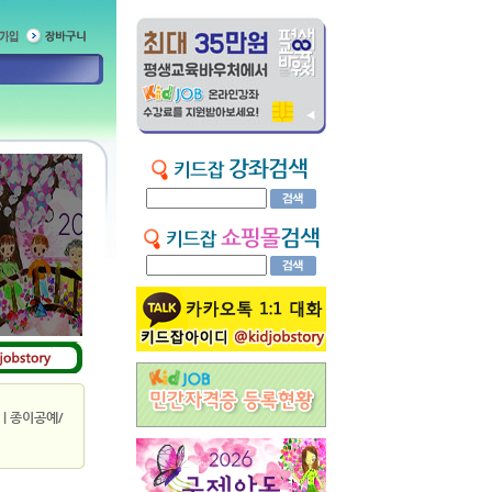
|
종이공예/