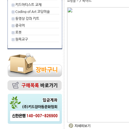
> 북아트
쇼핑몰
>
키드아티스트 교재
Coding of Art 코딩미술
동영상 강좌 키트
중국어
로봇
원목교구