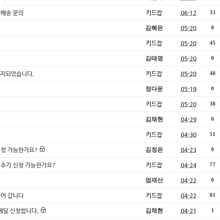
 배송 문의
키드잡
06-12
33
김혜은
05-20
0
키드잡
05-20
45
김태영
05-20
0
 공지되었습니다.
키드잡
05-20
48
정다운
05-19
0
키드잡
05-20
38
김채현
04-29
0
키드잡
04-30
51
신청 가능한가요?
김정은
04-23
0
패 추가 신청 가능한가요?
키드잡
04-24
77
엄재선
04-22
0
들어 갑니다
키드잡
04-22
81
메달 신청합니다.
김채현
04-21
1