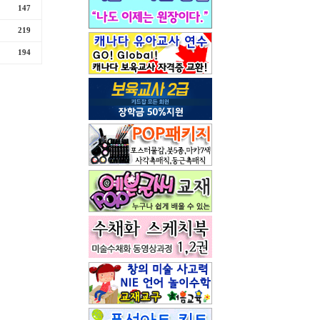
147
219
194