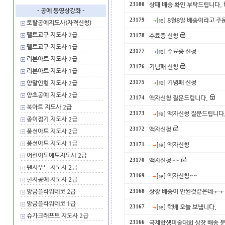
상패 배송 확인 부탁드립니다.
23180
- 공예 동영상강좌 -
[re] 8월8일 배송이라고 
23179
토탈공예지도사(자격신청)
펠트교구 지도사 2급
수료증 신청
23178
펠트교구 지도사 1급
[re] 수료증 신청
23177
리본아트 지도사 2급
기념패 신청
23176
리본아트 지도사 1급
[re] 기념패 신청
양말인형 지도사 2급
23175
양초공예 지도사 2급
액자신청 질문드립니다.
23174
북아트 지도사 2급
[re] 액자신청 질문드립니다
23173
종이접기 지도사 2급
액자신청
23172
풍선아트 지도사 2급
풍선아트 지도사 1급
[re] 액자신청
23171
어린이도예토지도사 2급
액자신청~~
23170
팬시우드 지도사 2급
[re] 액자신청~~
23169
한지공예 지도사 2급
앙금플라워데코 2급
상장 배송이 안된것같은데ㅜㅜ
23168
앙금플라워데코 1급
[re] 택배 오늘 보냅니다.
23167
슈가크래프트 지도사 2급
국제학생미술대회 상장 배송 
23166