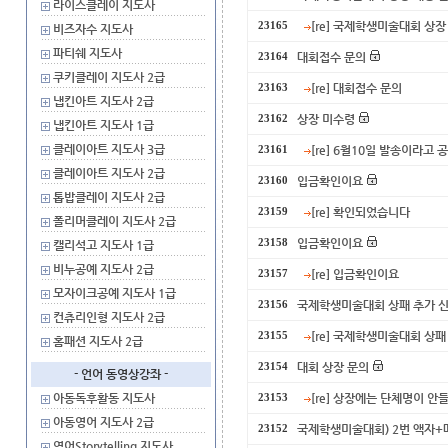
라이스클레이 지도사
[re] 국제학생미술대회 상장
23165
비즈자수 지도사
파티쉐 지도사
대회접수 문의
23164
쿠키클레이 지도사 2급
[re] 대회접수 문의
23163
냅킨아트 지도사 2급
상장 미수령
23162
냅킨아트 지도사 1급
클레이아트 지도사 3급
[re] 6월10일 발송이라고
23161
클레이아트 지도사 2급
입금확인이요
23160
톱밥클레이 지도사 2급
[re] 확인되었습니다
23159
폴리머클레이 지도사 2급
입금확인이요
23158
캘리석고 지도사 1급
비누공예 지도사 2급
[re] 입금확인이요
23157
모자이크공예 지도사 1급
국제학생미술대회 상패 추가 
23156
컨츄리인형 지도사 2급
[re] 국제학생미술대회 상
23155
홈패션 지도사 2급
대회 상장 문의
23154
- 언어 동영상강좌 -
아동독후활동 지도사
[re] 상장에는 단체명이 안
23153
아동영어 지도사 2급
국제학생미술대회) 2번 액자+
23152
영어Storytelling 지도사