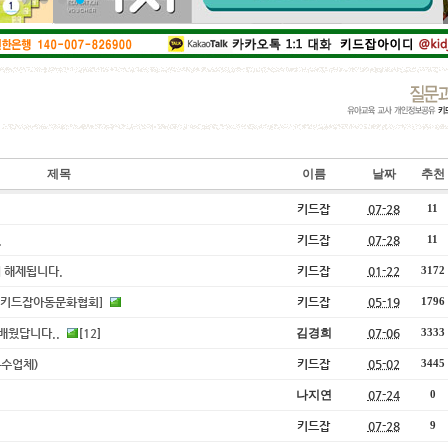
1
2
3
4
제목
이름
날짜
추천
키드잡
07-28
11
.
키드잡
07-28
11
 해제됩니다.
키드잡
01-22
3172
 [키드잡아동문화협회]
키드잡
05-19
1796
 배웠답니다..
12
김경희
07-06
[
]
3333
우수업체)
키드잡
05-02
3445
나지연
07-24
0
키드잡
07-28
9