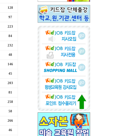
128
97
223
84
232
48
146
45
203
81
258
58
266
46