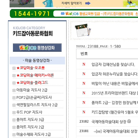
23188
1
580
TOTAL :
, PAGE :
/
번호
- 미술 동영상강좌 -
N
입금자 김혜선님을 찾습니다.
★코딩미술-오조봇
N
입금자 허온누리님을 찾습니다
★코딩미술-메이키+이론
★코딩미술-플러그드
N
비밀이 아닌 내용은 비밀글에서
아동미술 지도사 2급
N
2015년 프리미엄브랜드 대상
POP2급(손글씨)지도사
N
폼아트 2급-- 김정민 원장님께
색연필일러스트 지도사 2급
우드 POP 지도사
N
키드잡탐방 (월간유아 5월호 
폼아트 지도사 3급
국제아동미술대회 상장
23182
폼아트 지도사 2급
[re] 국제아동미술대회 상장
23181
미술수채화 지도사 2급