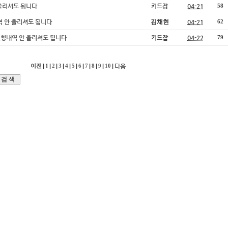
 올리셔도 됩니다
키드잡
04-21
58
청내역 안 올리셔도 됩니다
김채현
04-21
62
시글에 신청내역 안 올리셔도 됩니다
키드잡
04-22
79
|
1
|
|
|
|
|
|
|
|
|
|
다음
이전
2
3
4
5
6
7
8
9
10