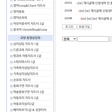
[re] 게시글에 신청내역 안
23151
영어Song&Chant 지도사
[re] [re] 게시글에 신
23150
영어동화
영어손유희
[re] [re] [re] 게
23149
어린이중국어 지도사 2급
중국어 Storytelling&Song
- 교양 동영상강좌 -
심리상담 지도사 1급
드론교육 지도사 2급
방과후 아동지도사 2급
스피치마스터 1급
가족복지상담지도사
가족심리상담지도사
손유희 지도사
동화구연 지도사 2급
마술동화구연 지도사 2급
아동요리 지도사 2급
아동요리심리2급
베이비요가2급 & 성장터치