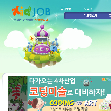
금일방문:
5,497
키드잡소개