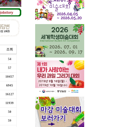
조회
54
57
10457
6945
16127
11939
50
59