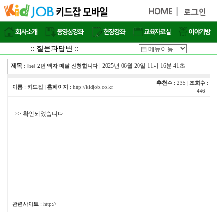
:: 질문과답변 ::
제목 :
|
2025년 06월 20일 11시 16분 41초
[re] 2번 액자 메달 신청합니다
추천수
: 235
|
조회수
:
이름
:
키드잡
|
홈페이지
:
http://kidjob.co.kr
446
>> 확인되었습니다
관련사이트
:
http://