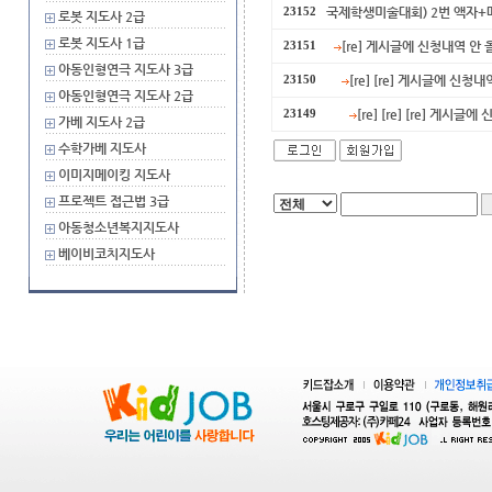
국제학생미술대회) 2번 액자+
23152
로봇 지도사 2급
로봇 지도사 1급
[re] 게시글에 신청내역 안
23151
아동인형연극 지도사 3급
[re] [re] 게시글에 신
23150
아동인형연극 지도사 2급
[re] [re] [re] 게
23149
가베 지도사 2급
수학가베 지도사
이미지메이킹 지도사
프로젝트 접근법 3급
아동청소년복지지도사
베이비코치지도사