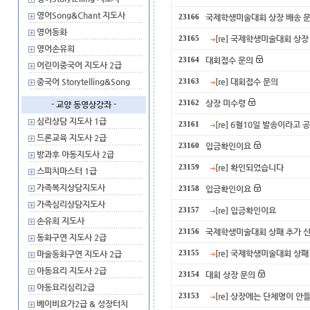
영어Song&Chant 지도사
국제학생미술대회 상장 배송 
23166
영어동화
[re] 국제학생미술대회 상장
23165
영어손유희
대회접수 문의
23164
어린이중국어 지도사 2급
중국어 Storytelling&Song
[re] 대회접수 문의
23163
상장 미수령
23162
- 교양 동영상강좌 -
심리상담 지도사 1급
[re] 6월10일 발송이라고
23161
드론교육 지도사 2급
입금확인이요
23160
방과후 아동지도사 2급
[re] 확인되었습니다
23159
스피치마스터 1급
가족복지상담지도사
입금확인이요
23158
가족심리상담지도사
[re] 입금확인이요
23157
손유희 지도사
국제학생미술대회 상패 추가 
23156
동화구연 지도사 2급
[re] 국제학생미술대회 상
마술동화구연 지도사 2급
23155
아동요리 지도사 2급
대회 상장 문의
23154
아동요리심리2급
[re] 상장에는 단체명이 안
23153
베이비요가2급 & 성장터치