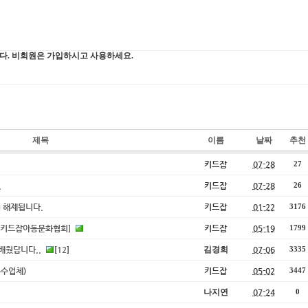
제목
이름
날짜
추천
키드잡
07-28
27
.
키드잡
07-28
26
 해제됩니다.
키드잡
01-22
3176
 [키드잡아동문화협회]
키드잡
05-19
1799
 배웠답니다..
12
김경희
07-06
[
]
3335
우수업체)
키드잡
05-02
3447
나지연
07-24
0