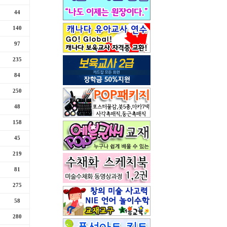
44
140
97
235
84
250
48
158
45
219
81
275
58
280