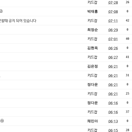
키드잡
07-28
26
박재홍
07-08
0
주문할때 공지 되어 있습니다
키드잡
07-11
42
최정순
06-29
0
키드잡
07-01
40
김현옥
06-26
0
키드잡
06-27
41
김은정
06-21
0
.
키드잡
06-21
31
정다운
06-21
0
키드잡
06-21
25
정다운
06-16
0
키드잡
06-16
37
채민아
06-13
0
키드잡
06-15
28