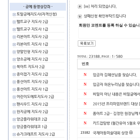
[re] 처리 되었습니다.
- 공예 동영상강좌 -
토탈공예지도사(자격신청)
상패신청 확인부탁드립니다
펠트교구 지도사 2급
펠트교구 지도사 1급
리본아트 지도사 2급
리본아트 지도사 1급
양말인형 지도사 2급
23188
1
580
TOTAL :
, PAGE :
/
양초공예 지도사 2급
번호
북아트 지도사 2급
종이접기 지도사 2급
N
입금자 김혜선님을 찾습니다.
풍선아트 지도사 2급
N
입금자 허온누리님을 찾습니다
풍선아트 지도사 1급
N
비밀이 아닌 내용은 비밀글에서
어린이도예토지도사 2급
N
2015년 프리미엄브랜드 대상
팬시우드 지도사 2급
한지공예 지도사 2급
N
폼아트 2급-- 김정민 원장님께
앙금플라워데코 2급
N
키드잡탐방 (월간유아 5월호 
앙금플라워데코 1급
국제아동미술대회 상장
23182
슈가크래프트 지도사 2급