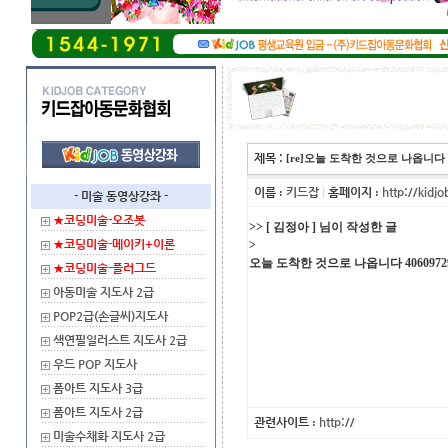
제목 :
[re]오늘 도착한 것으로 나옵니다
이름
키드잡
|
홈페이지
http://kidjo
:
:
- 미술 동영상강좌 -
★코딩미술-오조봇
>> [ 김정아 ] 님이 작성한 글
★코딩미술-메이키+이론
>
오늘 도착한 것으로 나옵니다 4060972
★코딩미술-플러그드
아동미술 지도사 2급
POP2급(손글씨)지도사
색연필일러스트 지도사 2급
우드 POP 지도사
폼아트 지도사 3급
폼아트 지도사 2급
관련사이트
http://
:
미술수채화 지도사 2급