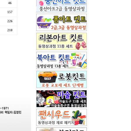
46
157
226
210