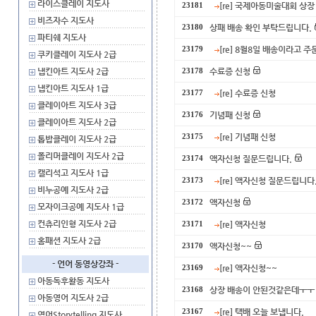
라이스클레이 지도사
[re] 국제아동미술대회 상장
23181
비즈자수 지도사
상패 배송 확인 부탁드립니다.
23180
파티쉐 지도사
[re] 8월8일 배송이라고 
23179
쿠키클레이 지도사 2급
냅킨아트 지도사 2급
수료증 신청
23178
냅킨아트 지도사 1급
[re] 수료증 신청
23177
클레이아트 지도사 3급
기념패 신청
23176
클레이아트 지도사 2급
[re] 기념패 신청
23175
톱밥클레이 지도사 2급
폴리머클레이 지도사 2급
액자신청 질문드립니다.
23174
캘리석고 지도사 1급
[re] 액자신청 질문드립니다
23173
비누공예 지도사 2급
액자신청
23172
모자이크공예 지도사 1급
컨츄리인형 지도사 2급
[re] 액자신청
23171
홈패션 지도사 2급
액자신청~~
23170
- 언어 동영상강좌 -
[re] 액자신청~~
23169
아동독후활동 지도사
상장 배송이 안된것같은데ㅜㅜ
23168
아동영어 지도사 2급
[re] 택배 오늘 보냅니다.
23167
영어Storytelling 지도사