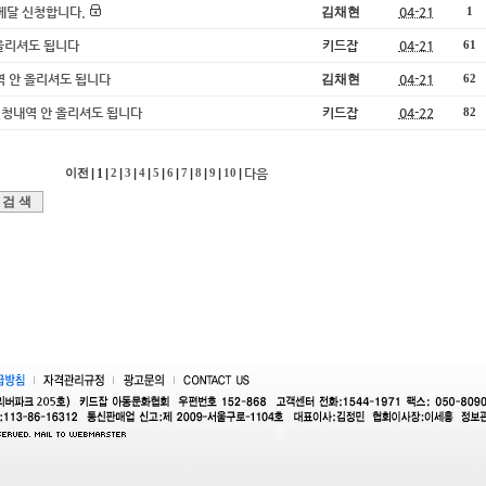
메달 신청합니다.
김채현
04-21
1
 올리셔도 됩니다
키드잡
04-21
61
청내역 안 올리셔도 됩니다
김채현
04-21
62
시글에 신청내역 안 올리셔도 됩니다
키드잡
04-22
82
|
1
|
|
|
|
|
|
|
|
|
|
다음
이전
2
3
4
5
6
7
8
9
10