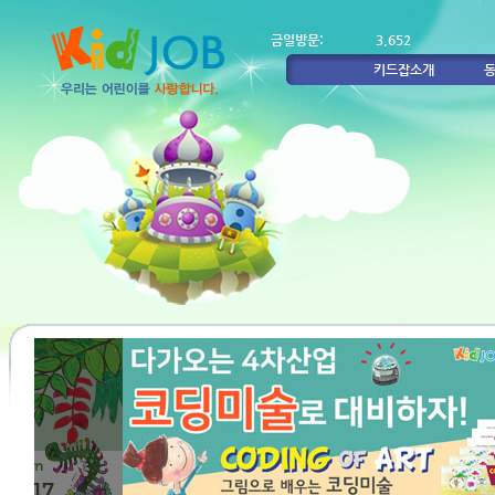
금일방문:
3,652
키드잡소개