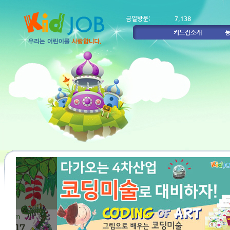
금일방문:
7,138
키드잡소개