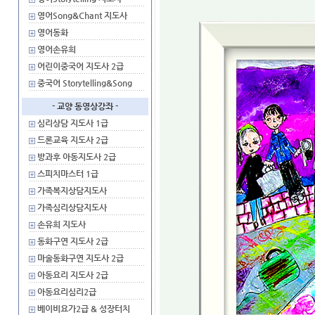
영어Song&Chant 지도사
영어동화
영어손유희
어린이중국어 지도사 2급
중국어 Storytelling&Song
- 교양 동영상강좌 -
심리상담 지도사 1급
드론교육 지도사 2급
방과후 아동지도사 2급
스피치마스터 1급
가족복지상담지도사
가족심리상담지도사
손유희 지도사
동화구연 지도사 2급
마술동화구연 지도사 2급
아동요리 지도사 2급
아동요리심리2급
베이비요가2급 & 성장터치