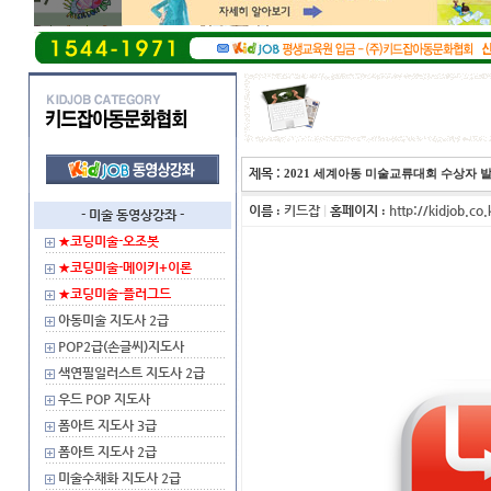
제목 :
2021 세계아동 미술교류대회 수상자 발표 (20
이름
키드잡
|
홈페이지
http://kidjob.co.
:
:
- 미술 동영상강좌 -
★코딩미술-오조봇
★코딩미술-메이키+이론
★코딩미술-플러그드
아동미술 지도사 2급
POP2급(손글씨)지도사
색연필일러스트 지도사 2급
우드 POP 지도사
폼아트 지도사 3급
폼아트 지도사 2급
미술수채화 지도사 2급