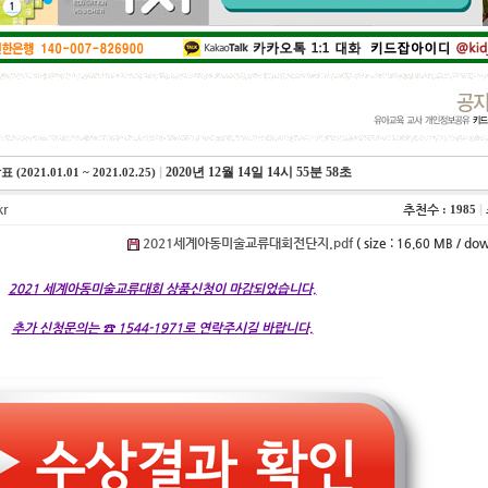
1
2
3
4
|
2020년 12월 14일 14시 55분 58초
21.01.01 ~ 2021.02.25)
kr
추천수
|
: 1985
2021세계아동미술교류대회전단지.pdf
size
dow
(
: 16.60 MB /
2021 세계아동미술교류대회 상품신청이 마감되었습니다.
추가 신청문의는 ☎ 1544-1971로 연락주시길 바랍니다.