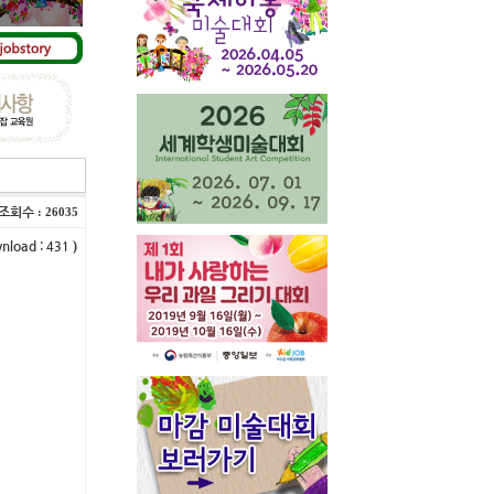
조회수
: 26035
nload
)
: 431