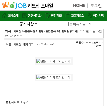
:: 공지사항 ::
제목 :
|
2013년 03월 05일
키드잡 아동문화협회 탐방 (월간유아 3월 업체탐방기사)
09시 33분 54초
추천수
: 4489
|
조회수
:
이름
:
키드잡
|
홈페이지
:
http://kidjob.co.kr
10275
관련사이트
:
http://