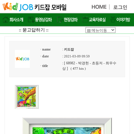
:: 묻고답하기 ::
·
name
:
키드잡
·
date
:
2021-03-09 09:59
: [ 68982 - 박경헌 - 초등저 - 최우수
·
title
상 ]
(
477
hits )